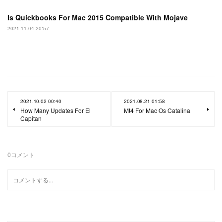
Is Quickbooks For Mac 2015 Compatible With Mojave
2021.11.04 20:57
2021.10.02 00:40
2021.08.21 01:58
How Many Updates For El
Mt4 For Mac Os Catalina
Capitan
0
コメント