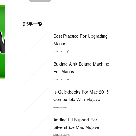
記事一覧
Best Practice For Upgrading
Macos
2021.11.10 10:46
Bulding A 4k Editing Machine
For Macos
2021.11.10 10:45
Is Quickbooks For Mac 2015
Compatible With Mojave
2021.11.04 20:57
Adding Int Support For
Silverstripe Mac Mojave
2021.11.04 20:56